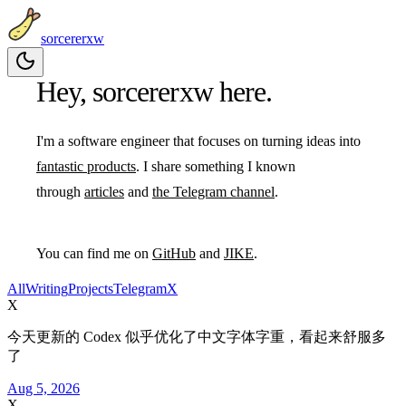
sorcererxw
Hey, sorcererxw here.
I'm a software engineer that focuses on turning ideas into
fantastic products
. I share something I known
through
articles
and
the Telegram channel
.
You can find me on
GitHub
and
JIKE
.
All
Writing
Projects
Telegram
X
X
今天更新的 Codex 似乎优化了中文字体字重，看起来舒服多
了
Aug 5, 2026
X