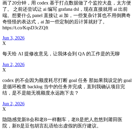
画了20分钟，用 codex 基于打点数据做了个监控大盘，太方便
了。 之前还尝试让 ai 编写 grafana dsl，现在直接就用 ai 出前
端。想要什么 panel 直接让 ai 加，一些复杂计算也不用倒腾奇
奇怪怪的表达式，ai 加一些定制的后计算就好了。
https://t.co/KqsD3cZQft
Jun 3, 2026
X
每天给 AI 提修改意见，让我体会到 QA 的工作是的无聊
Jun 2, 2026
X
codex 的不会因为额度耗尽打断 goal 任务 那如果我设定的 goal
是循环检查 backlog 当中的任务并完成，直到我确认项目完
结，是不是能无视额度永远跑下去？
Jun 2, 2026
X
隐隐感觉新B会和老B一样翻车，老B是把人忽悠到莆田医
院，新B是豆包胡言乱语给出虚假的医疗建议。