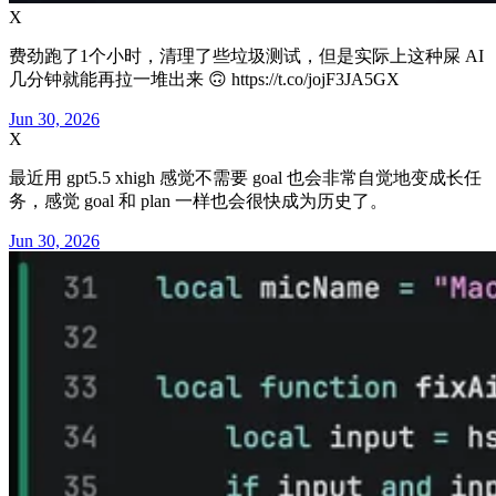
X
费劲跑了1个小时，清理了些垃圾测试，但是实际上这种屎 AI
几分钟就能再拉一堆出来 🙃 https://t.co/jojF3JA5GX
Jun 30, 2026
X
最近用 gpt5.5 xhigh 感觉不需要 goal 也会非常自觉地变成长任
务，感觉 goal 和 plan 一样也会很快成为历史了。
Jun 30, 2026