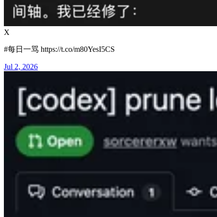
X
#每日一骂 https://t.co/m80YesI5CS
Jul 2, 2026