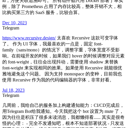
id，方便关联追溯即可。 所有组件都只用 Docker 部署了单实
例，除了 Prometheus 占用了内存比较高，整体开销不大，相
比购买第三方的 SaaS 服务，比较合算。
Dec 10, 2023
Telegram
https://www.recursive.design/
太喜欢 Recursive 这款可变字体
了。 作为 UI 字体，我最喜欢的一点是，固定 font-
family（sans/mono）的情况下，调整字重，字体宽度不受影
响。在前端开发的时候，如果我们 hover 的时候调整对应元素
的 font-weight，往往会出现抖动，需要使用 shadow 来替换
font-weight 来实现相同的效果。如果使用 Recursive 就能很优
雅地避免这个问题。 因为支持 monospace 的变种，目前我也
使用 Recursive 作为我的代码编辑器的字体，非常好看。
Jul 18, 2023
Telegram
几周前，我给自己的服务加上构建通知能力：CI/CD完成后，
用Telegram Bot给我通知。今天我把这个 bot 设置为 mute 了，
因为往往是积压了很多未读消息，我都懒得看...... 其实是很奇
怪的心理： - 完全不发通知吧，根本不知道部署状况 - 只发送