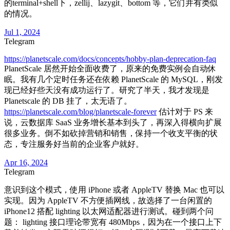
的terminal+shell下，zellij、lazygit、bottom 等，它们并有类似
的情况。
Jul 1, 2024
Telegram
https://planetscale.com/docs/concepts/hobby-plan-deprecation-faq
PlanetScale 居然开始全面收费了，原来的免费实例会自动休
眠。我有几个定时任务还在依赖 PlanetScale 的 MySQL，刚发
现已经好些天没有成功运行了。研究了半天，我才发现是
Planetscale 的 DB 挂了，太无语了。
https://planetscale.com/blog/planetscale-forever
估计对于 PS 来
说，云数据库 SaaS 业务增长基本到头了，再深入得横向扩展
很多业务。倒不如砍掉营销和销售，保持一个收支平衡的状
态，专注服务好当前的企业客户就好。
Apr 16, 2024
Telegram
意识到这个模式，使用 iPhone 或者 AppleTV 替换 Mac 也可以
实现。因为 AppleTV 不方便插网线，故选择了一台闲置的
iPhone12 搭配 lighting 以太网适配器进行测试。碰到两个问
题： lighting 接口理论带宽有 480Mbps，因为在一个接口上下