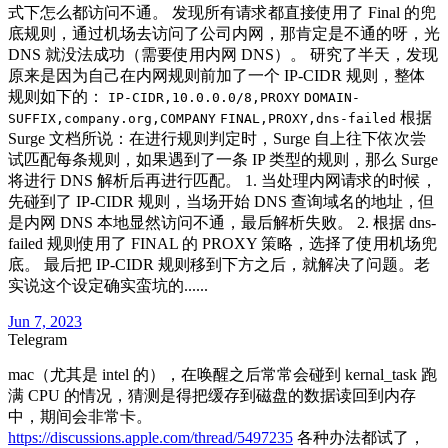
式下怎么都访问不通。 发现所有请求都直接使用了 Final 的兜
底规则，通过机场去访问了公司内网，那肯定是不通的呀，光
DNS 就没法成功（需要使用内网 DNS）。 研究了半天，发现
原来是因为自己在内网规则前加了一个 IP-CIDR 规则，整体
规则如下的：
IP-CIDR,10.0.0.0/8,PROXY
DOMAIN-
根据
SUFFIX,company.org,COMPANY
FINAL,PROXY,dns-failed
Surge 文档所说：在进行规则判定时，Surge 自上往下依次尝
试匹配每条规则，如果遇到了一条 IP 类型的规则，那么 Surge
将进行 DNS 解析后再进行匹配。 1. 当处理内网请求的时候，
先碰到了 IP-CIDR 规则，当场开始 DNS 查询域名的地址，但
是内网 DNS 本地显然访问不通，最后解析失败。 2. 根据 dns-
failed 规则使用了 FINAL 的 PROXY 策略，选择了使用机场兜
底。 最后把 IP-CIDR 规则移到下方之后，就解决了问题。老
实说这个设定确实蛮坑的......
Jun 7, 2023
Telegram
mac（尤其是 intel 的），在唤醒之后常常会碰到 kernal_task 跑
满 CPU 的情况，猜测是得把缓存到磁盘的数据读回到内存
中，期间会非常卡。
https://discussions.apple.com/thread/5497235
各种办法都试了，