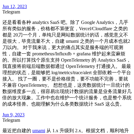
Jun 12, 2023
Telegram
还是看看各种 analytics SaaS 吧。除了 Google Analytics，几乎
所有类似的服务，价格都不算便宜，Vercel/Cloudflare 之类的
都是 20刀一个月，单纯只是网站数据统计的话，感觉意义不
是很大，毕竟流量不大，自建 umami 之类的一个月成本也就2
刀以内。 对于我来说，更大的痛点其实是服务端的可观测
性，自建一套 prometheus/Influxdb + grafana 维护起来蛮麻烦
的。所以打算找个原生支持 OpenTelemetry 的 Analytics SaaS，
我直接将前端后端数据都通过 OpenTelemetry 打通接入。 最最
理想的状态，是能够把 log/metrics/trace/alert 全部依赖一个平台
接入。 找了一圈，要不是价格很贵，要不功能不完善，要就
不兼容 OpenTelemetry。 想想也是，这类数据统计一旦统计的
数据维度多一点，很容易出现统计数据的流量是业务流量好几
倍的放大现象。工作中也在维护一个统计服务，也是整个系统
的成本怪兽。也能理解为什么各类数据统计 SaaS 这么贵。
Jun 9, 2023
Telegram
最近把自建的
umami
从 1.x 升级到 2.x。根据文档，顺利地升