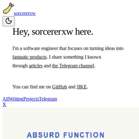
sorcererxw
Hey, sorcererxw here.
I'm a software engineer that focuses on turning ideas into
fantastic products
. I share something I known
through
articles
and
the Telegram channel
.
You can find me on
GitHub
and
JIKE
.
All
Writing
Projects
Telegram
X