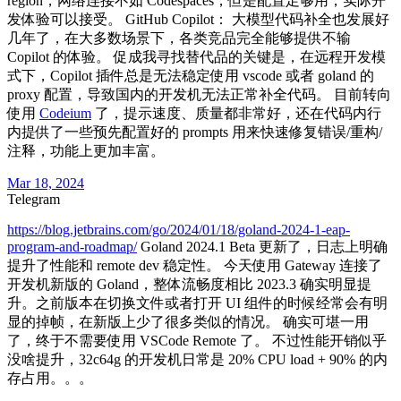
region，网络连接不如 Codespaces，但是配置足够用，实际开
发体验可以接受。 GitHub Copilot： 大模型代码补全也发展好
几年了，在大多数场景下，各类竞品完全能够提供不输
Copilot 的体验。 促成我寻找替代品的关键是，在远程开发模
式下，Copilot 插件总是无法稳定使用 vscode 或者 goland 的
proxy 配置，导致国内的开发机无法正常补全代码。 目前转向
使用
Codeium
了，提示速度、质量都非常好，还在代码内行
内提供了一些预先配置好的 prompts 用来快速修复错误/重构/
注释，功能上更加丰富。
Mar 18, 2024
Telegram
https://blog.jetbrains.com/go/2024/01/18/goland-2024-1-eap-
program-and-roadmap/
Goland 2024.1 Beta 更新了，日志上明确
提升了性能和 remote dev 稳定性。 今天使用 Gateway 连接了
开发机新版的 Goland，整体流畅度相比 2023.3 确实明显提
升。之前版本在切换文件或者打开 UI 组件的时候经常会有明
显的掉帧，在新版上少了很多类似的情况。 确实可堪一用
了，终于不需要使用 VSCode Remote 了。 不过性能开销似乎
没啥提升，32c64g 的开发机日常是 20% CPU load + 90% 的内
存占用。。。