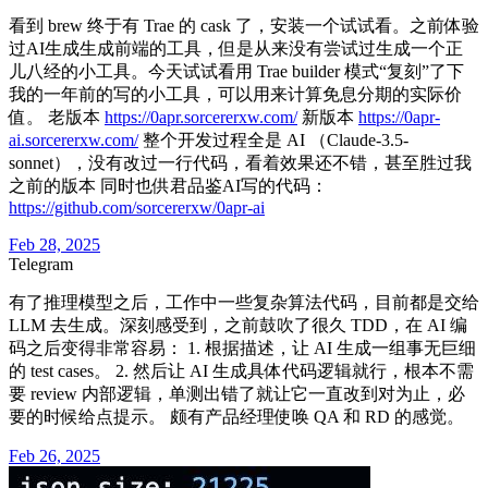
看到 brew 终于有 Trae 的 cask 了，安装一个试试看。之前体验
过AI生成生成前端的工具，但是从来没有尝试过生成一个正
儿八经的小工具。今天试试看用 Trae builder 模式“复刻”了下
我的一年前的写的小工具，可以用来计算免息分期的实际价
值。 老版本
https://0apr.sorcererxw.com/
新版本
https://0apr-
ai.sorcererxw.com/
整个开发过程全是 AI （Claude-3.5-
sonnet），没有改过一行代码，看着效果还不错，甚至胜过我
之前的版本 同时也供君品鉴AI写的代码：
https://github.com/sorcererxw/0apr-ai
Feb 28, 2025
Telegram
有了推理模型之后，工作中一些复杂算法代码，目前都是交给
LLM 去生成。深刻感受到，之前鼓吹了很久 TDD，在 AI 编
码之后变得非常容易： 1. 根据描述，让 AI 生成一组事无巨细
的 test cases。 2. 然后让 AI 生成具体代码逻辑就行，根本不需
要 review 内部逻辑，单测出错了就让它一直改到对为止，必
要的时候给点提示。 颇有产品经理使唤 QA 和 RD 的感觉。
Feb 26, 2025