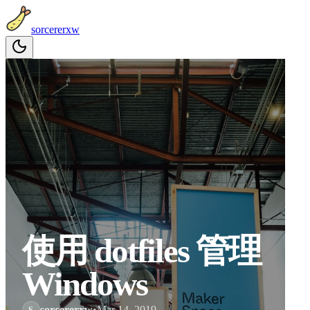
sorcererxw
使用 dotfiles 管理
Windows
sorcererxw
•
Mar 14, 2019
S