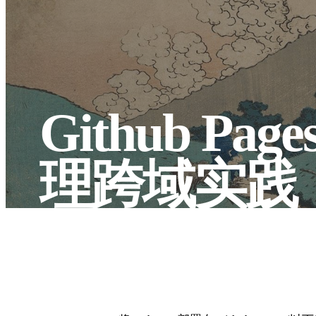
Github Pa
理跨域实践
sorcererxw
•
Aug 10, 2018
S