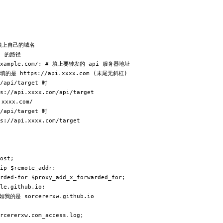
# 填上自己的域名

i 的路径

i.example.com/; # 填上要转发的 api 服务器地址

是 https://api.xxxx.com (末尾无斜杠)

api/target 时

//api.xxxx.com/api/target

xxx.com/

api/target 时

//api.xxxx.com/target  

ost;

ip $remote_addr;

rded-for $proxy_add_x_forwarded_for;

le.github.io;

的是 sorcererxw.github.io

rcererxw.com_access.log;
